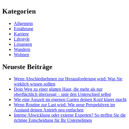
Kategorien
Allgemein
Ernährung
Karriere
Lifestyle
Lösungen
Wandern
Wohnen
Neueste Beiträge
Wenn Abschiednehmen zur Herausforderung wird: Was Sie
wirklich wissen sollten
Dein Weg zu einer glatten Haut, die mehr als nur
oberflächlich überzeugt – spür den Unterschied selbst
Wie eine Auszeit im eigenen Garten deinen Kopf klarer macht
Wenn Routine zur Last wird: Wie neue Perspektiven im
Ausland deinen Antrieb neu entfachen
Interne Abwicklung oder externe Experten? So treffen Sie die
richtige Entscheidung für Ihr Unternehmen