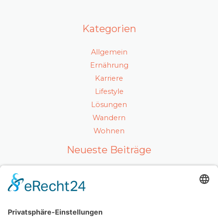
Kategorien
Allgemein
Ernährung
Karriere
Lifestyle
Lösungen
Wandern
Wohnen
Neueste Beiträge
Ein gesunder Lebensstil als Karrierefaktor
Luxuriöses Haarvolumen ohne Kompromisse – so
fühlt sich echtes Hollywood-Feeling an
Mit Ausstrahlung und Selbstvertrauen überzeugen