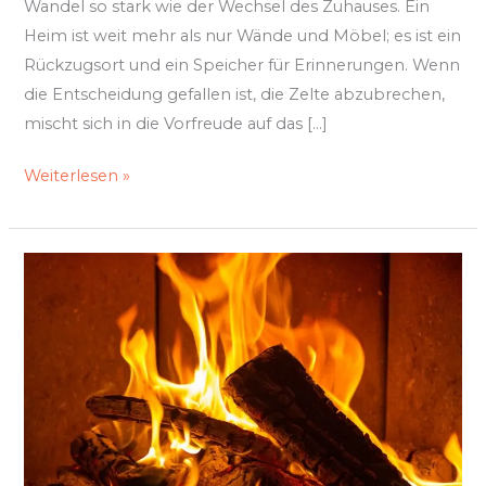
Wandel so stark wie der Wechsel des Zuhauses. Ein
Heim ist weit mehr als nur Wände und Möbel; es ist ein
Rückzugsort und ein Speicher für Erinnerungen. Wenn
die Entscheidung gefallen ist, die Zelte abzubrechen,
mischt sich in die Vorfreude auf das […]
Weiterlesen »
Wärme
mit
System
–
wie
man
im
Winter