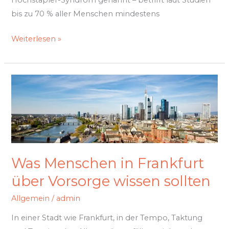
bis zu 70 % aller Menschen mindestens
Weiterlesen »
Was
Menschen
in
Frankfurt
über
Vorsorge
Was Menschen in Frankfurt
wissen
sollten
über Vorsorge wissen sollten
Allgemein
/
admin
In einer Stadt wie Frankfurt, in der Tempo, Taktung