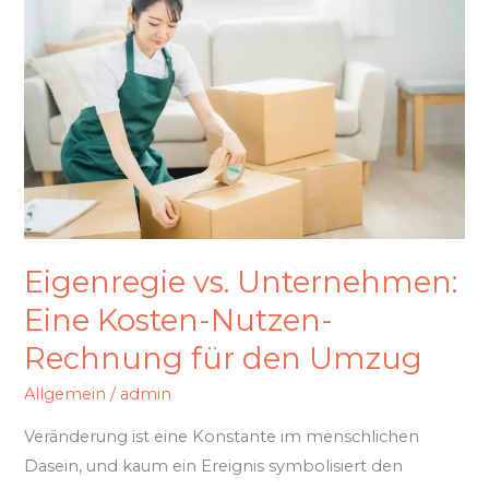
Unternehmen:
Eine
Kosten-
Nutzen-
Rechnung
für
den
Umzug
Eigenregie vs. Unternehmen:
Eine Kosten-Nutzen-
Rechnung für den Umzug
Allgemein
/
admin
Veränderung ist eine Konstante im menschlichen
Dasein, und kaum ein Ereignis symbolisiert den