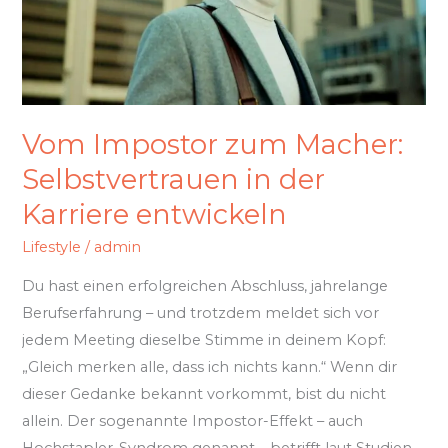
Selbstvertrauen
in
der
Karriere
entwickeln
Vom Impostor zum Macher:
Selbstvertrauen in der
Karriere entwickeln
Lifestyle
/
admin
Du hast einen erfolgreichen Abschluss, jahrelange
Berufserfahrung – und trotzdem meldet sich vor
jedem Meeting dieselbe Stimme in deinem Kopf:
„Gleich merken alle, dass ich nichts kann.“ Wenn dir
dieser Gedanke bekannt vorkommt, bist du nicht
allein. Der sogenannte Impostor-Effekt – auch
Hochstapler-Syndrom genannt – betrifft laut Studien