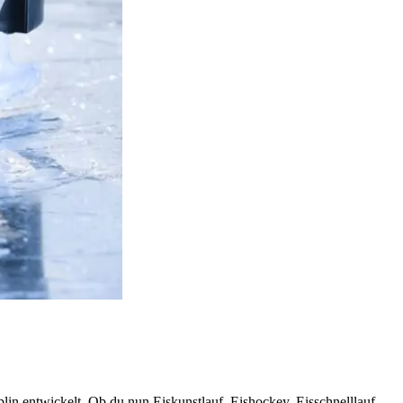
plin entwickelt. Ob du nun Eiskunstlauf, Eishockey, Eisschnelllauf