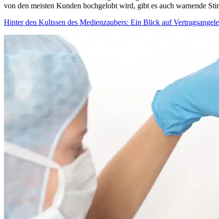
von den meisten Kunden hochgelobt wird, gibt es auch warnende Stim
Hinter den Kulissen des Medienzaubers: Ein Blick auf Vertragsangel