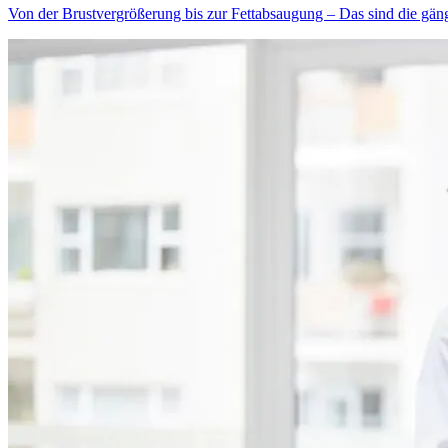
Von der Brustvergrößerung bis zur Fettabsaugung – Das sind die gän