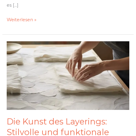
es […]
Weiterlesen »
Die
Kunst
des
Layerings:
Stilvolle
und
funktionale
Bettgestaltung
für
jede
Die Kunst des Layerings:
Jahreszeit
Stilvolle und funktionale