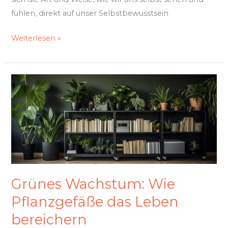
fühlen, direkt auf unser Selbstbewusstsein
Weiterlesen »
Grünes
Wachstum:
Wie
Pflanzgefäße
das
Leben
bereichern
Grünes Wachstum: Wie
Pflanzgefäße das Leben
bereichern