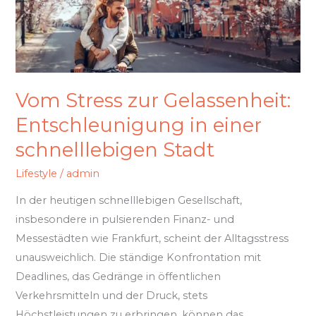
zur
Gelassenheit:
Entschleunigung
in
einer
Vom Stress zur Gelassenheit:
schnelllebigen
Stadt
Entschleunigung in einer
schnelllebigen Stadt
Lifestyle
/
admin
In der heutigen schnelllebigen Gesellschaft,
insbesondere in pulsierenden Finanz- und
Messestädten wie Frankfurt, scheint der Alltagsstress
unausweichlich. Die ständige Konfrontation mit
Deadlines, das Gedränge in öffentlichen
Verkehrsmitteln und der Druck, stets
Höchstleistungen zu erbringen, können das