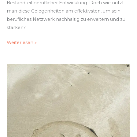
Bestandteil beruflicher Entwicklung. Doch wie nutzt
man diese Gelegenheiten am effektivsten, um sein
berufliches Netzwerk nachhaltig zu erweitern und zu
stärken?
Weiterlesen »
Die
Kraft
der
Natur:
Glauben
erleben
durch
Pflanzen