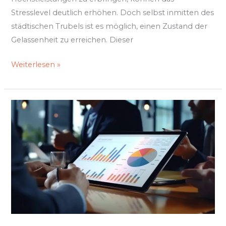
Stresslevel deutlich erhöhen. Doch selbst inmitten des
städtischen Trubels ist es möglich, einen Zustand der
Gelassenheit zu erreichen. Dieser
Weiterlesen »
Die
Bedeutung
von
Datenanalyse
und
-
management
für
Unternehmer