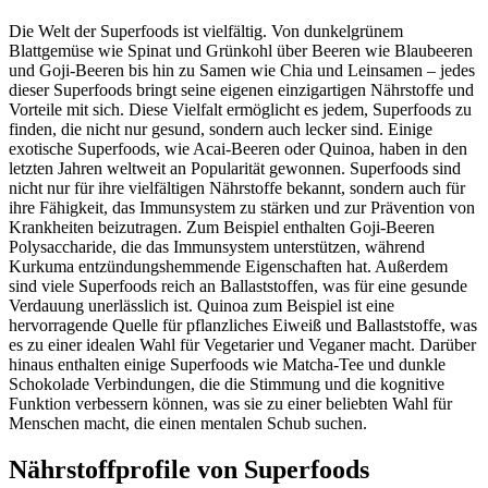
Die Welt der Superfoods ist vielfältig. Von dunkelgrünem
Blattgemüse wie Spinat und Grünkohl über Beeren wie Blaubeeren
und Goji-Beeren bis hin zu Samen wie Chia und Leinsamen – jedes
dieser Superfoods bringt seine eigenen einzigartigen Nährstoffe und
Vorteile mit sich. Diese Vielfalt ermöglicht es jedem, Superfoods zu
finden, die nicht nur gesund, sondern auch lecker sind. Einige
exotische Superfoods, wie Acai-Beeren oder Quinoa, haben in den
letzten Jahren weltweit an Popularität gewonnen. Superfoods sind
nicht nur für ihre vielfältigen Nährstoffe bekannt, sondern auch für
ihre Fähigkeit, das Immunsystem zu stärken und zur Prävention von
Krankheiten beizutragen. Zum Beispiel enthalten Goji-Beeren
Polysaccharide, die das Immunsystem unterstützen, während
Kurkuma entzündungshemmende Eigenschaften hat. Außerdem
sind viele Superfoods reich an Ballaststoffen, was für eine gesunde
Verdauung unerlässlich ist. Quinoa zum Beispiel ist eine
hervorragende Quelle für pflanzliches Eiweiß und Ballaststoffe, was
es zu einer idealen Wahl für Vegetarier und Veganer macht. Darüber
hinaus enthalten einige Superfoods wie Matcha-Tee und dunkle
Schokolade Verbindungen, die die Stimmung und die kognitive
Funktion verbessern können, was sie zu einer beliebten Wahl für
Menschen macht, die einen mentalen Schub suchen.
Nährstoffprofile von Superfoods