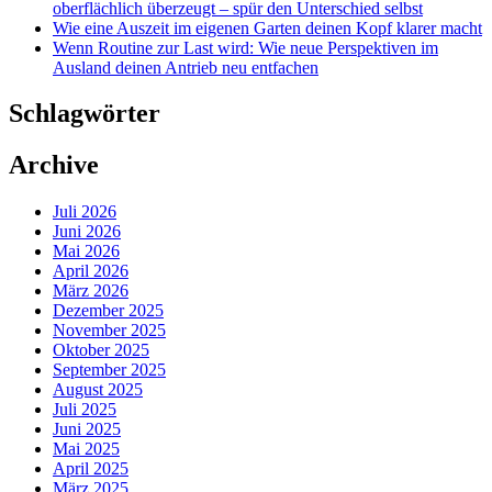
oberflächlich überzeugt – spür den Unterschied selbst
Wie eine Auszeit im eigenen Garten deinen Kopf klarer macht
Wenn Routine zur Last wird: Wie neue Perspektiven im
Ausland deinen Antrieb neu entfachen
Schlagwörter
Archive
Juli 2026
Juni 2026
Mai 2026
April 2026
März 2026
Dezember 2025
November 2025
Oktober 2025
September 2025
August 2025
Juli 2025
Juni 2025
Mai 2025
April 2025
März 2025