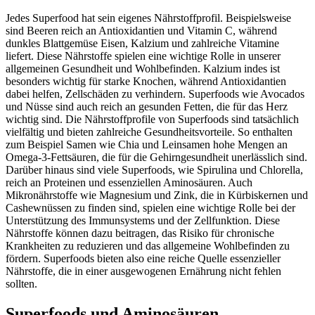
Jedes Superfood hat sein eigenes Nährstoffprofil. Beispielsweise
sind Beeren reich an Antioxidantien und Vitamin C, während
dunkles Blattgemüse Eisen, Kalzium und zahlreiche Vitamine
liefert. Diese Nährstoffe spielen eine wichtige Rolle in unserer
allgemeinen Gesundheit und Wohlbefinden. Kalzium indes ist
besonders wichtig für starke Knochen, während Antioxidantien
dabei helfen, Zellschäden zu verhindern. Superfoods wie Avocados
und Nüsse sind auch reich an gesunden Fetten, die für das Herz
wichtig sind. Die Nährstoffprofile von Superfoods sind tatsächlich
vielfältig und bieten zahlreiche Gesundheitsvorteile. So enthalten
zum Beispiel Samen wie Chia und Leinsamen hohe Mengen an
Omega-3-Fettsäuren, die für die Gehirngesundheit unerlässlich sind.
Darüber hinaus sind viele Superfoods, wie Spirulina und Chlorella,
reich an Proteinen und essenziellen Aminosäuren. Auch
Mikronährstoffe wie Magnesium und Zink, die in Kürbiskernen und
Cashewnüssen zu finden sind, spielen eine wichtige Rolle bei der
Unterstützung des Immunsystems und der Zellfunktion. Diese
Nährstoffe können dazu beitragen, das Risiko für chronische
Krankheiten zu reduzieren und das allgemeine Wohlbefinden zu
fördern. Superfoods bieten also eine reiche Quelle essenzieller
Nährstoffe, die in einer ausgewogenen Ernährung nicht fehlen
sollten.
Superfoods und Aminosäuren