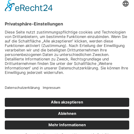
Ein gesunder Lebensstil als Karrierefaktor
Luxuriöses Haarvolumen ohne Kompromisse – so
fühlt sich echtes Hollywood-Feeling an
Mit Ausstrahlung und Selbstvertrauen überzeugen
Wenn Abschiednehmen zur Herausforderung wird:
Was Sie wirklich wissen sollten
Dein Weg zu einer glatten Haut, die mehr als nur
oberflächlich überzeugt – spür den Unterschied
selbst
Schlagwörter
Copyright © 2026 Dein Lifecoaching
Datenschutz
Impressum