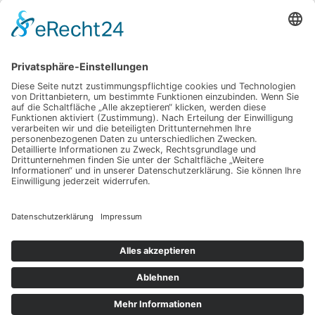
Ein gesunder Lebensstil als Karrierefaktor
Luxuriöses Haarvolumen ohne Kompromisse – so
fühlt sich echtes Hollywood-Feeling an
Mit Ausstrahlung und Selbstvertrauen überzeugen
Wenn Abschiednehmen zur Herausforderung wird:
Was Sie wirklich wissen sollten
Dein Weg zu einer glatten Haut, die mehr als nur
oberflächlich überzeugt – spür den Unterschied
selbst
Schlagwörter
Copyright © 2026 Dein Lifecoaching
Datenschutz
Impressum