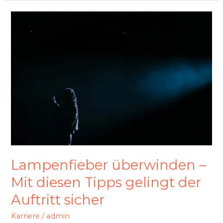
Lampenfieber
überwinden
–
Mit
diesen
Tipps
gelingt
der
Auftritt
sicher
Lampenfieber überwinden –
Mit diesen Tipps gelingt der
Auftritt sicher
Karriere
/
admin