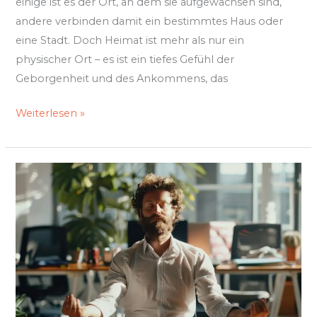
einige ist es der Ort, an dem sie aufgewachsen sind,
andere verbinden damit ein bestimmtes Haus oder
eine Stadt. Doch Heimat ist mehr als nur ein
physischer Ort – es ist ein tiefes Gefühl der
Geborgenheit und des Ankommens, das
Weiterlesen »
Achtsamkeit
im
Alltag:
Kleine
Rituale
für
mehr
Wohlbefinden