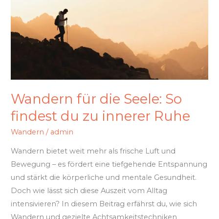
So
findest
du
zu
innerer
Ruhe
Wandern für die Seele: So
findest du zu innerer Ruhe
Wandern
/
admin
Wandern bietet weit mehr als frische Luft und
Bewegung – es fördert eine tiefgehende Entspannung
und stärkt die körperliche und mentale Gesundheit.
Doch wie lässt sich diese Auszeit vom Alltag
intensivieren? In diesem Beitrag erfährst du, wie sich
Wandern und gezielte Achtsamkeitstechniken