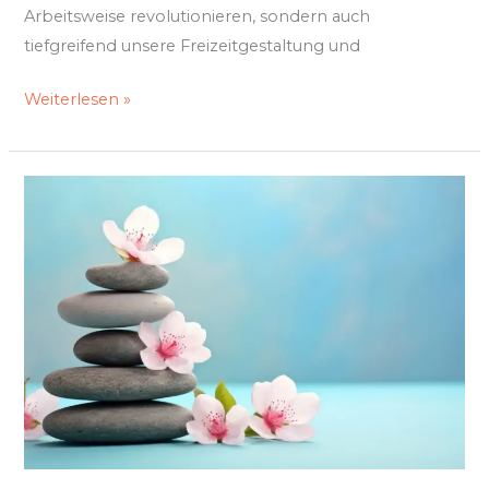
Arbeitsweise revolutionieren, sondern auch
tiefgreifend unsere Freizeitgestaltung und
Weiterlesen »
Feng
Shui
für
das
Zuhause:
Harmonisch
Leben
im
Einklang
mit
der