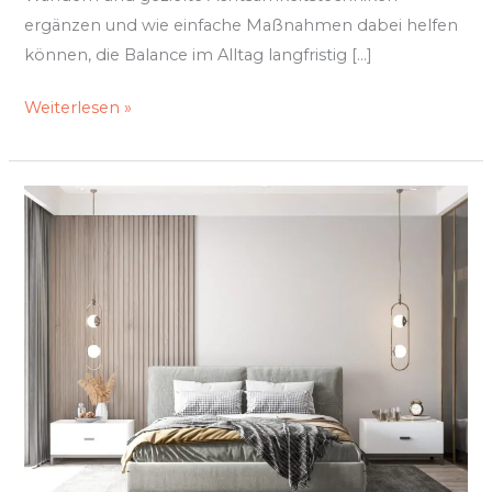
ergänzen und wie einfache Maßnahmen dabei helfen
können, die Balance im Alltag langfristig […]
Weiterlesen »
Luxuriöse
Details
für
dein
Schlafzimmer