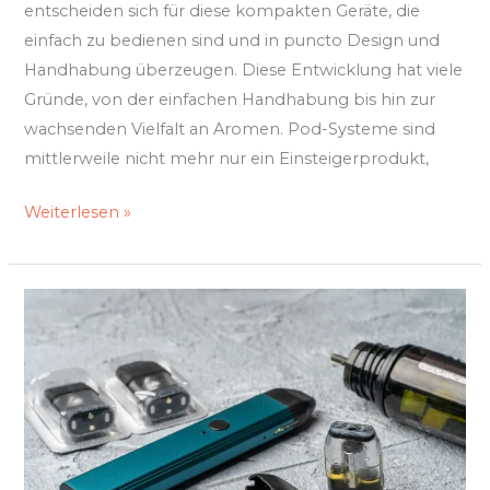
entscheiden sich für diese kompakten Geräte, die
einfach zu bedienen sind und in puncto Design und
Handhabung überzeugen. Diese Entwicklung hat viele
Gründe, von der einfachen Handhabung bis hin zur
wachsenden Vielfalt an Aromen. Pod-Systeme sind
mittlerweile nicht mehr nur ein Einsteigerprodukt,
Weiterlesen »
Die
Evolution
des
Genusses:
Wie
sich
unsere