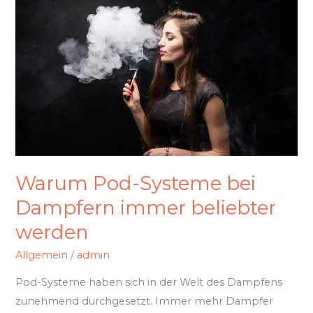
Systeme
bei
Dampfern
immer
beliebter
werden
Warum Pod-Systeme bei
Dampfern immer beliebter
werden
Allgemein
/
admin
Pod-Systeme haben sich in der Welt des Dampfens
zunehmend durchgesetzt. Immer mehr Dampfer