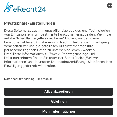
Ein gesunder Lebensstil als Karrierefaktor
Luxuriöses Haarvolumen ohne Kompromisse – so
fühlt sich echtes Hollywood-Feeling an
Mit Ausstrahlung und Selbstvertrauen überzeugen
Wenn Abschiednehmen zur Herausforderung wird:
Was Sie wirklich wissen sollten
Dein Weg zu einer glatten Haut, die mehr als nur
oberflächlich überzeugt – spür den Unterschied
selbst
Schlagwörter
Copyright © 2026 Dein Lifecoaching
Datenschutz
Impressum