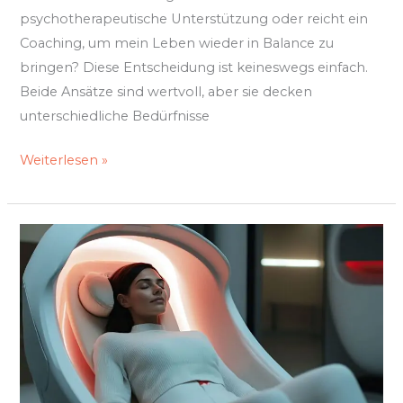
psychotherapeutische Unterstützung oder reicht ein
Coaching, um mein Leben wieder in Balance zu
bringen? Diese Entscheidung ist keineswegs einfach.
Beide Ansätze sind wertvoll, aber sie decken
unterschiedliche Bedürfnisse
Weiterlesen »
Moderne
Methoden
für
ein
neues
Körpergefühl