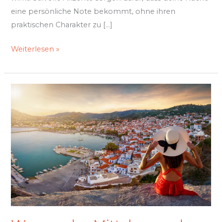
eine persönliche Note bekommt, ohne ihren
praktischen Charakter zu […]
Weiterlesen »
Warum
das
Mittelmeer
als
Reiseziel
so
beliebt
ist