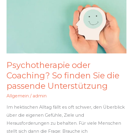
oder
Coaching?
So
finden
Sie
die
passende
Unterstützung
Psychotherapie oder
Coaching? So finden Sie die
passende Unterstützung
Allgemein
/
admin
Im hektischen Alltag fällt es oft schwer, den Überblick
über die eigenen Gefühle, Ziele und
Herausforderungen zu behalten. Für viele Menschen
stellt sich dann die Frage: Brauche ich