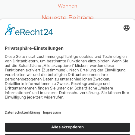
Wohnen
Neueste Beiträge
Ein gesunder Lebensstil als Karrierefaktor
Endlich frische Luft ohne unerwünschte Gäste – so
gelingt’s Ihnen
Luxuriöses Haarvolumen ohne Kompromisse – so
fühlt sich echtes Hollywood-Feeling an
Mit Ausstrahlung und Selbstvertrauen überzeugen
Wenn Abschiednehmen zur Herausforderung wird:
Was Sie wirklich wissen sollten
Schlagwörter
Copyright © 2026 Dein Lifecoaching