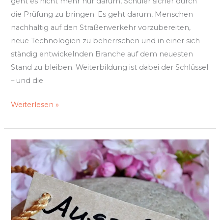
geht es nicht mehr nur darum, Schüler sicher durch
die Prüfung zu bringen. Es geht darum, Menschen
nachhaltig auf den Straßenverkehr vorzubereiten,
neue Technologien zu beherrschen und in einer sich
ständig entwickelnden Branche auf dem neuesten
Stand zu bleiben. Weiterbildung ist dabei der Schlüssel
– und die
Weiterlesen »
Auszeit
mit
Wirkung:
Warum
Erholung
Dein