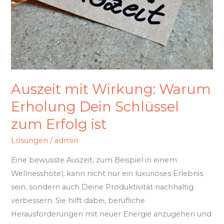
Schlüssel
zum
Erfolg
ist
Auszeit mit Wirkung: Warum
Erholung Dein Schlüssel
zum Erfolg ist
Lösungen
/
admin
Eine bewusste Auszeit, zum Beispiel in einem
Wellnesshotel, kann nicht nur ein luxuriöses Erlebnis
sein, sondern auch Deine Produktivität nachhaltig
verbessern. Sie hilft dabei, berufliche
Herausforderungen mit neuer Energie anzugehen und