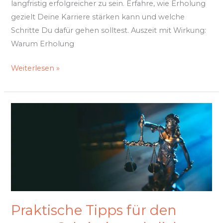
langfristig erfolgreicher zu sein. Erfahre, wie Erholung
gezielt Deine Karriere stärken kann und welche
Schritte Du dafür gehen solltest. Auszeit mit Wirkung:
Warum Erholung
Weiterlesen »
Praktische
Tipps
für
den
ersten
Schritt
in
rechtlichen
Praktische Tipps für den
Angelegenheiten