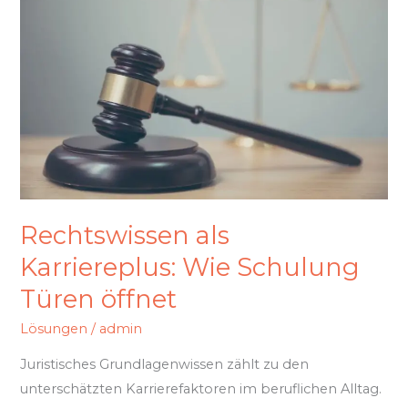
Karriereplus:
Wie
Schulung
Türen
öffnet
Rechtswissen als
Karriereplus: Wie Schulung
Türen öffnet
Lösungen
/
admin
Juristisches Grundlagenwissen zählt zu den
unterschätzten Karrierefaktoren im beruflichen Alltag.