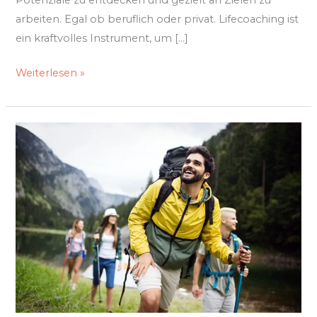
arbeiten. Egal ob beruflich oder privat. Lifecoaching ist
ein kraftvolles Instrument, um […]
Weiterlesen »
Wandern
neu
gedacht
–
zwischen
Achtsamkeit
und
Ausdruck