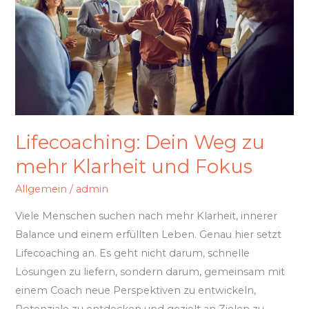
mehr
Klarheit
und
Fokus
Lifecoaching: Dein Weg zu
mehr Klarheit und Fokus
Allgemein
/
admin
Viele Menschen suchen nach mehr Klarheit, innerer
Balance und einem erfüllten Leben. Genau hier setzt
Lifecoaching an. Es geht nicht darum, schnelle
Lösungen zu liefern, sondern darum, gemeinsam mit
einem Coach neue Perspektiven zu entwickeln,
Potenziale zu entdecken und gezielt an Zielen zu