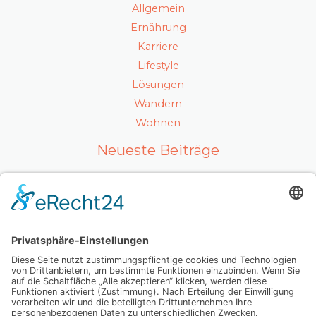
Allgemein
Ernährung
Karriere
Lifestyle
Lösungen
Wandern
Wohnen
Neueste Beiträge
Ein gesunder Lebensstil als Karrierefaktor
Luxuriöses Haarvolumen ohne Kompromisse – so
fühlt sich echtes Hollywood-Feeling an
Mit Ausstrahlung und Selbstvertrauen überzeugen
Wenn Abschiednehmen zur Herausforderung wird:
Was Sie wirklich wissen sollten
Dein Weg zu einer glatten Haut, die mehr als nur