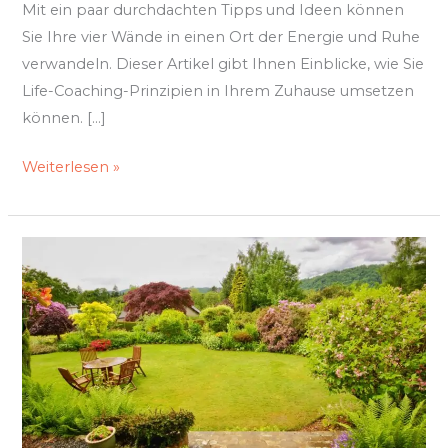
Mit ein paar durchdachten Tipps und Ideen können
Sie Ihre vier Wände in einen Ort der Energie und Ruhe
verwandeln. Dieser Artikel gibt Ihnen Einblicke, wie Sie
Life-Coaching-Prinzipien in Ihrem Zuhause umsetzen
können. […]
Weiterlesen »
So
kombinieren
Sie
Stil
und
Funktionalität
im
Garten