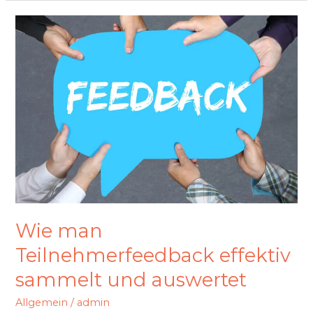
Wie
man
Teilnehmerfeedback
effektiv
sammelt
und
auswertet
Wie man
Teilnehmerfeedback effektiv
sammelt und auswertet
Allgemein
/
admin