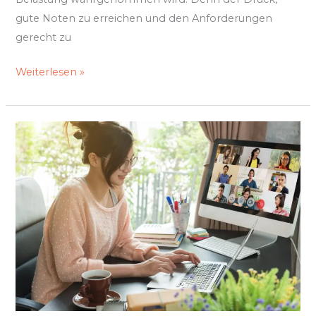
gute Noten zu erreichen und den Anforderungen
gerecht zu
Weiterlesen »
Innovative
Möglichkeiten
zur
Raumnutzung
im
Homeoffice