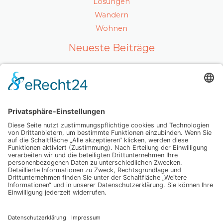
Lösungen
Wandern
Wohnen
Neueste Beiträge
Ein gesunder Lebensstil als Karrierefaktor
Luxuriöses Haarvolumen ohne Kompromisse – so
fühlt sich echtes Hollywood-Feeling an
Mit Ausstrahlung und Selbstvertrauen überzeugen
Wenn Abschiednehmen zur Herausforderung wird:
Was Sie wirklich wissen sollten
Dein Weg zu einer glatten Haut, die mehr als nur
oberflächlich überzeugt – spür den Unterschied
selbst
Schlagwörter