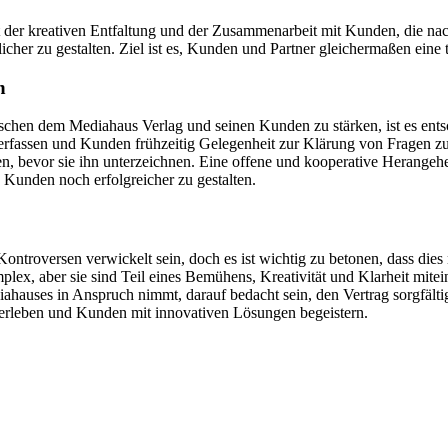
 der kreativen Entfaltung und der Zusammenarbeit mit Kunden, die nac
ndlicher zu gestalten. Ziel ist es, Kunden und Partner gleichermaßen ein
n
chen dem Mediahaus Verlag und seinen Kunden zu stärken, ist es ent
 verfassen und Kunden frühzeitig Gelegenheit zur Klärung von Fragen z
ehen, bevor sie ihn unterzeichnen. Eine offene und kooperative Herang
unden noch erfolgreicher zu gestalten.
troversen verwickelt sein, doch es ist wichtig zu betonen, dass dies n
mplex, aber sie sind Teil eines Bemühens, Kreativität und Klarheit m
diahauses in Anspruch nimmt, darauf bedacht sein, den Vertrag sorgfält
erleben und Kunden mit innovativen Lösungen begeistern.