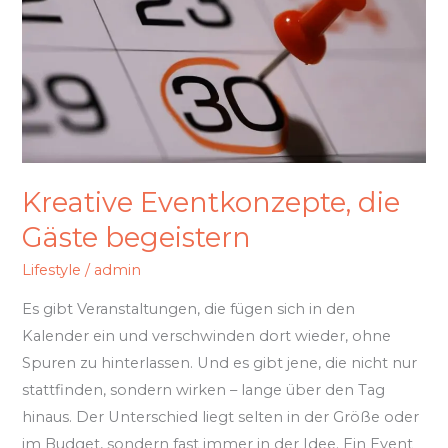
begeistern
Kreative Eventkonzepte, die
Gäste begeistern
Lifestyle
/
admin
Es gibt Veranstaltungen, die fügen sich in den
Kalender ein und verschwinden dort wieder, ohne
Spuren zu hinterlassen. Und es gibt jene, die nicht nur
stattfinden, sondern wirken – lange über den Tag
hinaus. Der Unterschied liegt selten in der Größe oder
im Budget, sondern fast immer in der Idee. Ein Event