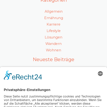
Kategorien
Allgemein
Ernährung
Karriere
Lifestyle
Lösungen
Wandern
Wohnen
Neueste Beiträge
Ein gesunder Lebensstil als Karrierefaktor
Luxuriöses Haarvolumen ohne Kompromisse – so
fühlt sich echtes Hollywood-Feeling an
Mit Ausstrahlung und Selbstvertrauen überzeugen
Wenn Abschiednehmen zur Herausforderung wird:
Was Sie wirklich wissen sollten