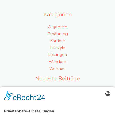
Kategorien
Allgemein
Ernährung
Karriere
Lifestyle
Lösungen
Wandern
Wohnen
Neueste Beiträge
Ein gesunder Lebensstil als Karrierefaktor
Luxuriöses Haarvolumen ohne Kompromisse – so
fühlt sich echtes Hollywood-Feeling an
Mit Ausstrahlung und Selbstvertrauen überzeugen