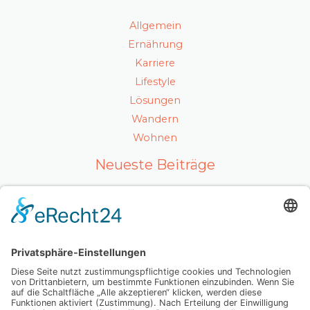
Allgemein
Ernährung
Karriere
Lifestyle
Lösungen
Wandern
Wohnen
Neueste Beiträge
Ein gesunder Lebensstil als Karrierefaktor
Luxuriöses Haarvolumen ohne Kompromisse – so
fühlt sich echtes Hollywood-Feeling an
Mit Ausstrahlung und Selbstvertrauen überzeugen
Wenn Abschiednehmen zur Herausforderung wird:
Was Sie wirklich wissen sollten
Dein Weg zu einer glatten Haut, die mehr als nur